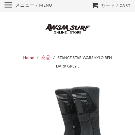
メニュー / MENU
カート / CART
Home
/
商品
/ STANCE STAR WARS KYLO REN
DARK GREY L