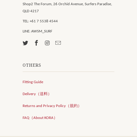
Shop2 The Forum, 26 Orchid Avenue, Surfers Paradise,
QLD 4217
TEL: +61 7 5538 4544
LINE: AWSM_SURF
OTHERS
Fitting Guide
Delivery（送料）
Returns and Privacy Policy（規約）
FAQ（About KORA）