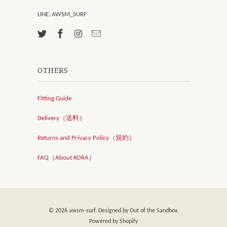
LINE: AWSM_SURF
OTHERS
Fitting Guide
Delivery（送料）
Returns and Privacy Policy（規約）
FAQ（About KORA）
© 2026
awsm-surf
. Designed by
Out of the Sandbox
.
Powered by Shopify